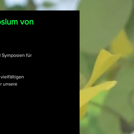
osium von
d Symposien für 
ielfältigen 
r unsere 