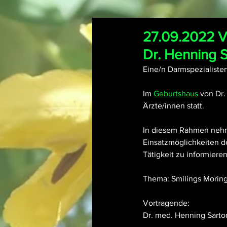
27.09.2022 
Dr. Henning S
Eine/n Darmspezialisten
Im 
Geburtshaus
 von Dr
Ärzte/innen statt. 
In diesem Rahmen nehmen
Einsatzmöglichkeiten de
Tätigkeit zu informieren
Thema: Smilings Morin
Vortragende:
Dr. med. Henning Sarto