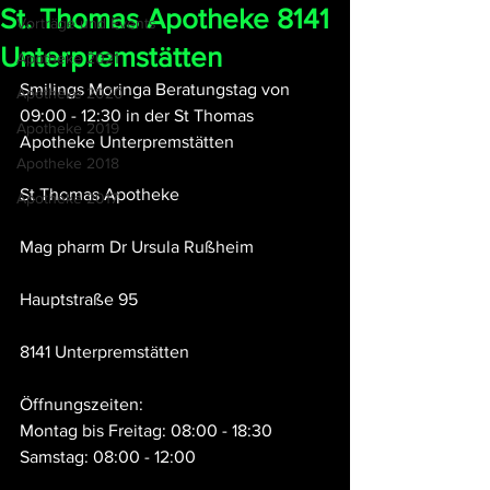
St. Thomas Apotheke 8141
Vorträge und Events
Unterpremstätten
Apotheke 2021
Smilings Moringa Beratungstag von 
Apotheke 2020
09:00 - 12:30 in der St Thomas 
Apotheke 2019
Apotheke Unterpremstätten
Apotheke 2018
St Thomas Apotheke
Apotheke 2017
Mag pharm Dr Ursula Rußheim
Hauptstraße 95 
8141 Unterpremstätten
Öffnungszeiten:
Montag bis Freitag: 08:00 - 18:30
Samstag: 08:00 - 12:00