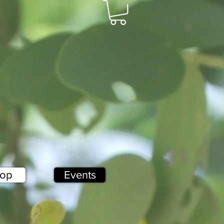
op
Events