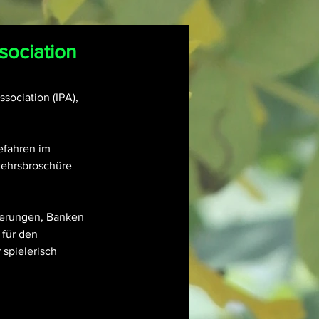
sociation
sociation (IPA), 
efahren im 
kehrsbroschüre 
cherungen, Banken 
für den 
spielerisch 