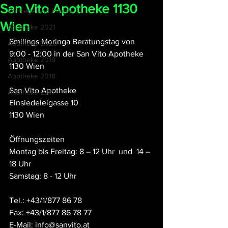
San Vito Apotheke 1130
Vorträge und Events
Wien
Apotheke 2021
Smilings Moringa Beratungstag von 
Apotheke 2020
9:00 - 12:00 in der San Vito Apotheke 
Apotheke 2019
1130 Wien
Apotheke 2018
San Vito Apotheke
Apotheke 2017
Einsiedeleigasse 10
1130 Wien
Öffnungszeiten
Montag bis Freitag: 8 – 12 Uhr  und  14 – 
18 Uhr
Samstag: 8 - 12 Uhr
Tel.: +43/1/877 86 78
Fax: +43/1/877 86 78 77
E-Mail: info@sanvito.at