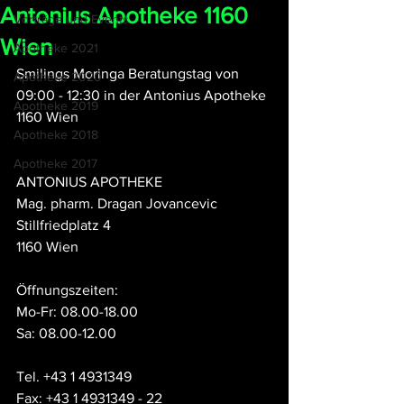
Antonius Apotheke 1160
Vorträge und Events
Wien
Apotheke 2021
Smilings Moringa Beratungstag von 
Apotheke 2020
09:00 - 12:30 in der Antonius Apotheke 
Apotheke 2019
1160 Wien
Apotheke 2018
Apotheke 2017
ANTONIUS APOTHEKE
Mag. pharm. Dragan Jovancevic
Stillfriedplatz 4
1160 Wien
Öffnungszeiten: 
Mo-Fr: 08.00-18.00
Sa: 08.00-12.00
Tel. +43 1 4931349
Fax: +43 1 4931349 - 22