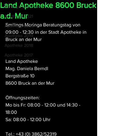
Land Apotheke 8600 Bruck
Vorträge und Events
a.d. Mur
Apotheke 2021
Smilings Moringa Beratungstag von 
Apotheke 2020
09:00 - 12:30 in der Stadt Apotheke in 
Apotheke 2019
Bruck an der Mur
Apotheke 2018
Apotheke 2017
Land Apotheke
Mag. Daniela Berndl
Bergstraße 10
8600 Bruck an der Mur 
Öffnungszeiten:
Mo bis Fr: 08:00 - 12:00 und 14:30 - 
18:00
Sa: 08:00 - 12:00 Uhr
Tel.: +43 (0) 3862/52319