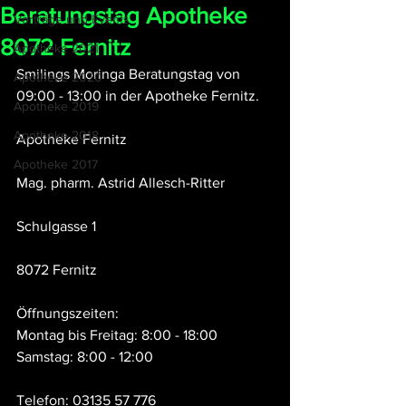
Beratungstag Apotheke
Vorträge und Events
8072 Fernitz
Apotheke 2021
Smilings Moringa Beratungstag von 
Apotheke 2020
09:00 - 13:00 in der Apotheke Fernitz.
Apotheke 2019
Apotheke 2018
Apotheke Fernitz
Apotheke 2017
Mag. pharm. Astrid Allesch-Ritter
Schulgasse 1
8072 Fernitz
Öffnungszeiten:
Montag bis Freitag: 8:00 - 18:00 
Samstag: 8:00 - 12:00
Telefon: 03135 57 776