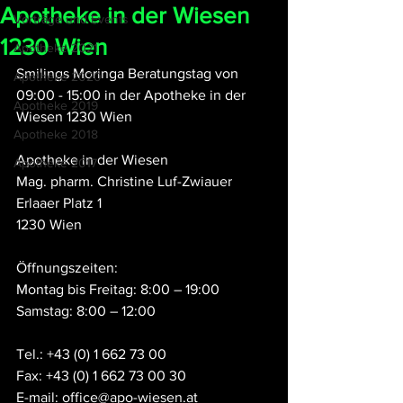
Apotheke in der Wiesen
Vorträge und Events
1230 Wien
Apotheke 2021
Smilings Moringa Beratungstag von 
Apotheke 2020
09:00 - 15:00 in der Apotheke in der 
Apotheke 2019
Wiesen 1230 Wien
Apotheke 2018
Apotheke in der Wiesen
Apotheke 2017
Mag. pharm. Christine Luf-Zwiauer
Erlaaer Platz 1
1230 Wien 
Öffnungszeiten:
Montag bis Freitag: 8:00 – 19:00
Samstag: 8:00 – 12:00
Tel.: +43 (0) 1 662 73 00
Fax: +43 (0) 1 662 73 00 30
E-mail: office@apo-wiesen.at