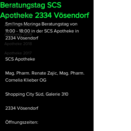
Beratungstag SCS
Vorträge und Events
Apotheke 2334 Vösendorf
Apotheke 2021
Smilings Moringa Beratungstag von 
Apotheke 2020
11:00 - 18:00 in der SCS Apotheke in 
Apotheke 2019
2334 Vösendorf
Apotheke 2018
Apotheke 2017
SCS Apotheke 
Mag. Pharm. Renate Zajic, Mag. Pharm. 
Cornelia Klieber OG
Shopping City Süd, Galerie 310 
2334 Vösendorf 
Öffnungszeiten: