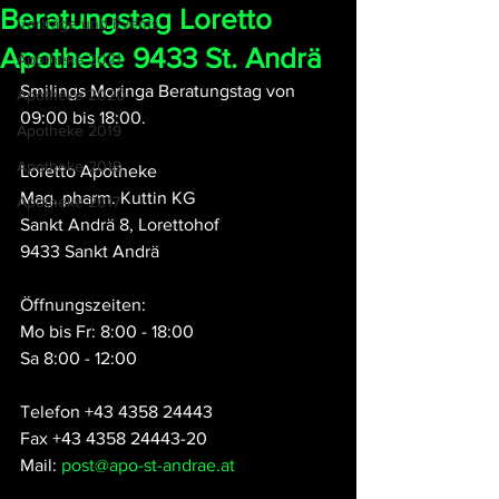
Beratungstag Loretto
Vorträge und Events
Apotheke 9433 St. Andrä
Apotheke 2021
Smilings Moringa Beratungstag von 
Apotheke 2020
09:00 bis 18:00.
Apotheke 2019
Apotheke 2018
Loretto Apotheke
Mag. pharm. Kuttin KG
Apotheke 2017
Sankt Andrä 8, Lorettohof
9433 Sankt Andrä
Öffnungszeiten:
Mo bis Fr: 8:00 - 18:00
Sa 8:00 - 12:00
Telefon +43 4358 24443
Fax +43 4358 24443-20
Mail: 
post@apo-st-andrae.at