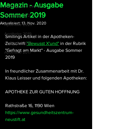
Magazin - Ausgabe
Vorträge und Events
Sommer 2019
Apotheke 2021
Aktualisiert:
13. Nov. 2020
Apotheke 2020
Apotheke 2019
Smilings Artikel in der Apotheken-
Apotheke 2018
Zeitschrift 
"Bewusst X'und"
 in der Rubrik 
"Gefragt am Markt" - Ausgabe Sommer 
Apotheke 2017
2019
In freundlicher Zusammenarbeit mit Dr. 
Klaus Leisser und folgenden Apotheken:
APOTHEKE ZUR GUTEN HOFFNUNG
Rathstraße 16, 1190 Wien
https://www.gesundheitszentrum-
neustift.at