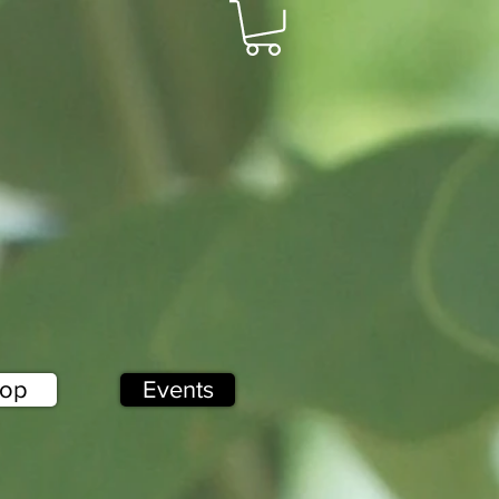
op
Events