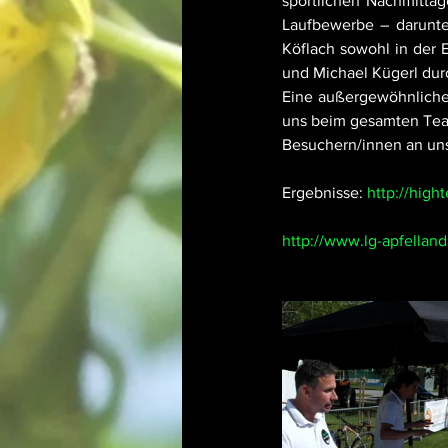
sportlichen Nachmittag
Laufbewerbe – darunte
Köflach sowohl in der E
und Michael Kügerl dur
Eine außergewöhnliche 
uns beim gesamten Team
Besuchern/innen an un
Ergebnisse: 
http://high
http://www.lg-apfelland