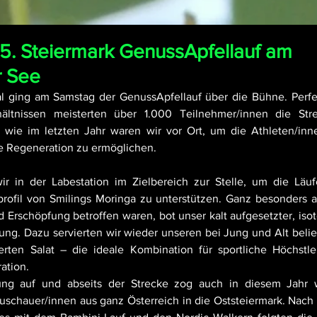
 5. Steiermark GenussApfellauf am
r See
l ging am Samstag der GenussApfellauf über die Bühne. Perfek
ältnissen meisterten über 1.000 Teilnehmer/innen die Str
 wie im letzten Jahr waren wir vor Ort, um die Athleten/inn
e Regeneration zu ermöglichen.
r in der Labestation im Zielbereich zur Stelle, um die Läuf
profil von Smilings Moringa zu unterstützen. Ganz besonders al
Erschöpfung betroffen waren, bot unser kalt aufgesetzter, isot
llung. Dazu servierten wir wieder unseren bei Jung und Alt belie
erten Salat – die ideale Kombination für sportliche Höchstle
ation.
ng auf und abseits der Strecke zog auch in diesem Jahr w
uschauer/innen aus ganz Österreich in die Oststeiermark. Nach 