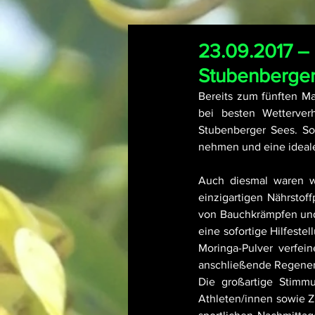
23.09.2017 –
Stubenberge
Bereits zum fünften Ma
bei besten Wetterverh
Stubenberger Sees. So
nehmen und eine ideal
Auch diesmal waren wi
einzigartigen Nährstoff
von Bauchkrämpfen und 
eine sofortige Hilfeste
Moringa-Pulver verfein
anschließende Regener
Die großartige Stimmu
Athleten/innen sowie Z