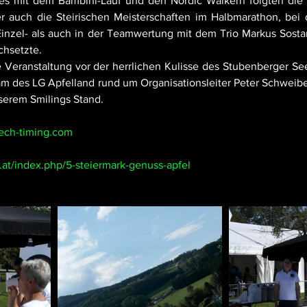
es mit dem Bambini-Lauf und den Nordic Walkern folgten die u
r auch die Steirischen Meisterschaften im Halbmarathon, bei 
inzel- als auch in der Teamwertung mit dem Trio Markus Sostari
chsetzte.
Veranstaltung vor der herrlichen Kulisse des Stubenberger Se
 des LG Apfelland rund um Organisationsleiter Peter Schweiber
serem Smilings Stand.
tech-timing.com
.at/index.php/5-steiermark-genuss-apfel