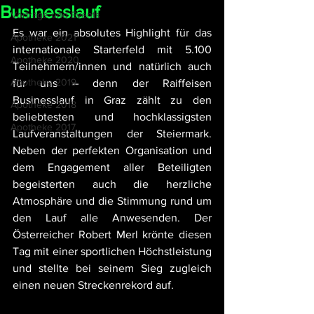
Businesslauf
Vorträge und Events
Es war ein absolutes Highlight für das 
Apotheke 2021
internationale Starterfeld mit 5.100 
Apotheke 2020
Teilnehmern/innen und natürlich auch 
Apotheke 2019
für uns – denn der Raiffeisen 
Businesslauf in Graz zählt zu den 
Apotheke 2018
beliebtesten und hochklassigsten 
Apotheke 2017
Laufveranstaltungen der Steiermark. 
Neben der perfekten Organisation und 
dem Engagement aller Beteiligten 
begeisterten auch die herzliche 
Atmosphäre und die Stimmung rund um 
den Lauf alle Anwesenden. Der 
Österreicher Robert Merl krönte diesen 
Tag mit einer sportlichen Höchstleistung 
und stellte bei seinem Sieg zugleich 
einen neuen Streckenrekord auf.