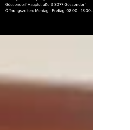
Apotheke Gössendorf
Smilings Beratungstag von 08:00 - 18:00 Apotheke
Gössendorf Hauptstraße 3 8077 Gössendorf
Öffnungszeiten: Montag - Freitag: 08:00 - 18:00...